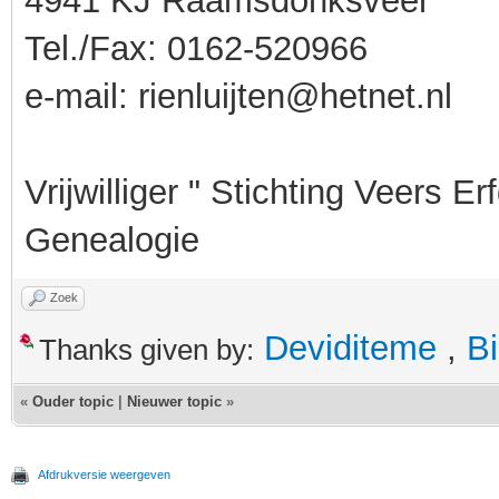
4941 KJ Raamsdonksveer
Tel./Fax: 0162-520966
e-mail: rienluijten@hetnet.nl
Vrijwilliger " Stichting Veers
Genealogie
Zoek
Deviditeme
,
B
Thanks given by:
«
Ouder topic
|
Nieuwer topic
»
Afdrukversie weergeven