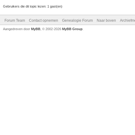
Gebruikers die dit topic lezen: 1 gast(en)
Forum Team
Contact opnemen
Genealogie Forum
Naar boven
Archiefm
Aangedreven door
MyBB
, © 2002-2026
MyBB Group
.