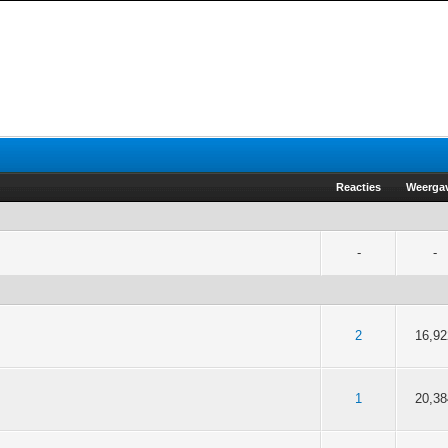
Reacties
Weerga
-
-
van 5 gemiddeld
3
4
5
2
16,92
5 van 5 gemiddeld
3
4
5
1
20,38