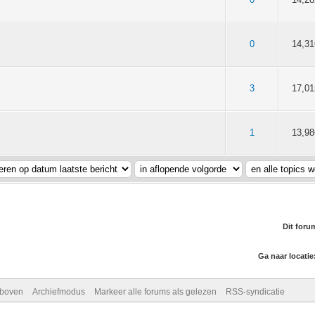
van 5 gemiddeld
3
4
5
0
14,31
5 van 5 gemiddeld
3
4
5
3
17,01
5 van 5 gemiddeld
3
4
5
1
13,98
Dit foru
Ga naar locatie
 boven
Archiefmodus
Markeer alle forums als gelezen
RSS-syndicatie