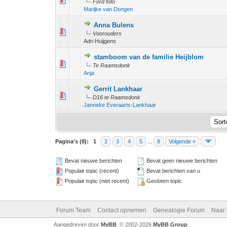
Ford foto
Marijke van Dongen
Anna Bulens
1 stem - 4 
1
2
Voorouders
Adri Huijgens
stamboom van de familie Heijblom
1 stem - 
1
2
Te Raamsdonk
Anja
Gerrit Lankhaar
1 stem - 
1
2
D16 te Raamsdonk
Janneke Everaarts-Lankhaar
Pagina's (8):
1
2
3
4
5
...
8
Volgende »
Bevat nieuwe berichten
Bevat geen nieuwe berichten
Populair topic (recent)
Bevat berichten van u
Populair topic (niet recent)
Gesloten topic
Forum Team
Contact opnemen
Genealogie Forum
Naar
Aangedreven door
MyBB
, © 2002-2026
MyBB Group
.