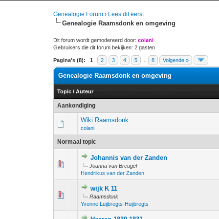
Genealogie Forum
›
Lees dit eerst
Genealogie Raamsdonk en omgeving
Dit forum wordt gemodereerd door:
colani
Gebruikers die dit forum bekijken: 2 gasten
Pagina's (8):
1
2
3
4
5
...
8
Volgende »
Genealogie Raamsdonk en omgeving
Topic
/
Auteur
Aankondiging
Wiki Raamsdonk
colani
Normaal topic
Johannis van der Zanden
1 stem - 4 
1
2
Joanna van Breugel
Hendrikus van der Zanden
wijk K 11
1 stem - 
1
2
Raamsdonk
Yvonne Luijbregts-Huijbregts