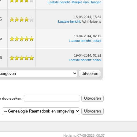
Laatste bericht
:
Marijke van Dongen
15-05-2014, 15:34
6
Laatste bericht
: Adri Huijgens
19-04-2014, 02:12
5
Laatste bericht
:
colani
19-04-2014, 01:21
6
Laatste bericht
:
colani
m doorzoeken:
:
Het is nu 07-08-2026, 00:37