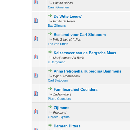
1 stem - 3 v
1
2
Familie Boons
Carin Groenen
De Witte Leeuw'
1 stem - 4 
1
2
familie de Reijer
Bas Zijlmans
Bestemd voor Carl Slotboom
1 stem - 4 
1
2
Wijk G betreft 't Fort
Leo van Strien
Keizersveer aan de Bergsche Maas
1 stem - 
1
2
Marijkestraat Ad Baris
K Bergeman
Anna Petronella Huberdina Bammens
1 stem - 4 
1
2
Wijk G Raamsdonk
Carl Slotboom
Familiearchief Coenders
1 stem - 
1
2
Zadelmakerij
Pierre Coenders
Zijlmans
1 stem - 
1
2
Friesland
Onijdes Sijtsma
Herman Hitters
1 stem - 4 
1
2