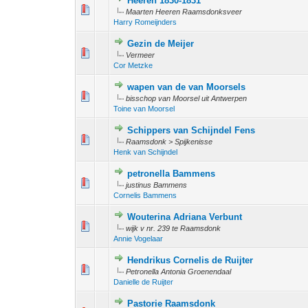
Heeren 1830-1831
1 stem - 
1
2
Maarten Heeren Raamsdonksveer
Harry Romeijnders
Gezin de Meijer
1 stem - 4 
1
2
Vermeer
Cor Metzke
wapen van de van Moorsels
1 stem - 
1
2
bisschop van Moorsel uit Antwerpen
Toine van Moorsel
Schippers van Schijndel Fens
1 stem - 
1
2
Raamsdonk > Spijkenisse
Henk van Schijndel
petronella Bammens
1 stem - 4 
1
2
justinus Bammens
Cornelis Bammens
Wouterina Adriana Verbunt
1 stem - 4 
1
2
wijk v nr. 239 te Raamsdonk
Annie Vogelaar
Hendrikus Cornelis de Ruijter
1 stem - 
1
2
Petronella Antonia Groenendaal
Danielle de Ruijter
Pastorie Raamsdonk