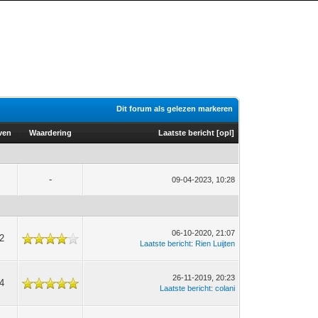
Dit forum als gelezen markeren
ven
Waardering
Laatste bericht
[
opl
]
-
09-04-2023, 10:28
06-10-2020, 21:07
2
Laatste bericht
:
Rien Luijten
26-11-2019, 20:23
4
Laatste bericht
:
colani