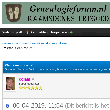
Welkom gast!
Aanmelden
Registreren
Genealogie Forum
›
Lees dit eerst
›
Lees dit eerst
Wat is een forum?
elde waardering is 5
Wat is een forum?
Het woord ‘forum’ is Latijns voor een markt, jaarbeurs of plaats waar recht wordt gespro
colani
Super Moderator
06-04-2019, 11:54
(Dit bericht is h