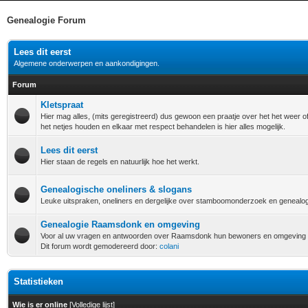
Genealogie Forum
Lees dit eerst
Algemene onderwerpen en aankondigingen.
Forum
Kletspraat
Hier mag alles, (mits geregistreerd) dus gewoon een praatje over het het weer o
het netjes houden en elkaar met respect behandelen is hier alles mogelijk.
Lees dit eerst
Hier staan de regels en natuurlijk hoe het werkt.
Genealogische oneliners & slogans
Leuke uitspraken, oneliners en dergelijke over stamboomonderzoek en genealog
Genealogie Raamsdonk en omgeving
Voor al uw vragen en antwoorden over Raamsdonk hun bewoners en omgeving
Dit forum wordt gemodereerd door:
colani
Statistieken
Wie is er online
[
Volledige lijst
]