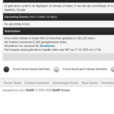
11 gebruikers actief in de afgelopen 15 minuten (0 leden, 0 van wie zijn onzichtbaar, en 9
Applebot, Google
Upcoming Events
(next 5 within 14 days)
No upcoming events
Statistieken
Onze leden hebben in totaal 206,314 berichten geplaatst in 181,232 topics.
We hebben momenteel 2,290 geregistreerde leden.
Verwelkom ons nieuwste lid,
Deviditeme
.
Het hoogste aantal gebruikers tegelijk online was 687 op 17-10-2025 om 17:28.
Forum bevat nieuwe berichten
Forum bevat geen nieuwe berichten
Forum Team
Contact opnemen
Genealogie Forum
Naar boven
Archiefm
Aangedreven door
MyBB
, © 2002-2026
MyBB Group
.